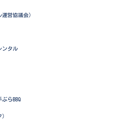
ル運営協議会）
レンタル
らBBQ
ク）