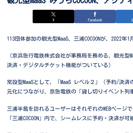
観光型MaaS みうらCOCOON、ア
X
Facebook
113団体参加の観光型MaaS、三浦COCOONが、202
（京浜急行電鉄株式会社が事務局を務める、観光型Maa
決済・デジタルチケット機能がついている）
常設型MaaSとして、「MaaS レベル２」（予約/
元化につながり、京急電鉄の「貸し切りイベント列
三浦半島を訪れるユーザーはそれぞれのWEBページ
「三浦COCOON」内で、シームレスに予約・決済が可