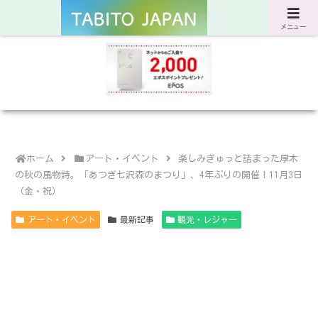
サスティナブルな旅と暮らしのWebマガジン
メニュー
ホーム
アート・イベント
楽しみぎゅっと詰まった厚木
の秋の風物詩。「あつぎ七沢森のまつり」、4年ぶりの開催！11月3日
（金・祝）
アート・イベント
最新記事
観光・レジャー