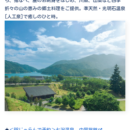
ら、猪なべ、鹿のお刺身をはじめ、川魚、山菜など四季
折々の山の恵みの郷土料理をご提供。準天然・光明石温泉
[人工泉]で癒しのひと時。
★
＜PRじゃらんで予約＞七沢温泉 中屋旅館