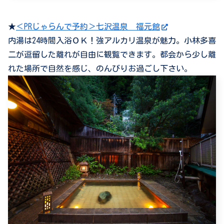
★
＜PRじゃらんで予約＞七沢温泉 福元館
内湯は24時間入浴ＯＫ！強アルカリ温泉が魅力。小林多喜
二が逗留した離れが自由に観覧できます。都会から少し離
れた場所で自然を感じ、のんびりお過ごし下さい。