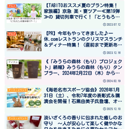
【TABITOおススメ夏のプラン特集！
グルメ
家族編】京急 楽・宴ツアー≪第19弾
≫の 貸切列車で行く！「とうもろこ
し収獲体験ツアー！」
2023.07.12
【PR】今年もやってきました♪一
グルメ
休.comレストランのクリスマスランチ
＆ディナー特集！（直前まで更新あ
り）
2023.12.16
《「みうらの森林（もり）プロジェク
アイテム
ト」続報》みうらの森林（もり）タン
ブラー、2024年2月22日（木）から発
売！
2024.02.19
《海老名市スポーツ協会》2026年1月
アート・イベント
31日（土）、令和7年度の表彰式＆講
演会を開催！石黒由美子氏登壇、オリ
ンピアン講演会「夢をあきらめな
2025.12.10
い」
淡いざくろの香りに包まれた癒しのお
アート・イベント
守り ～人が安心して楽しく健やかな