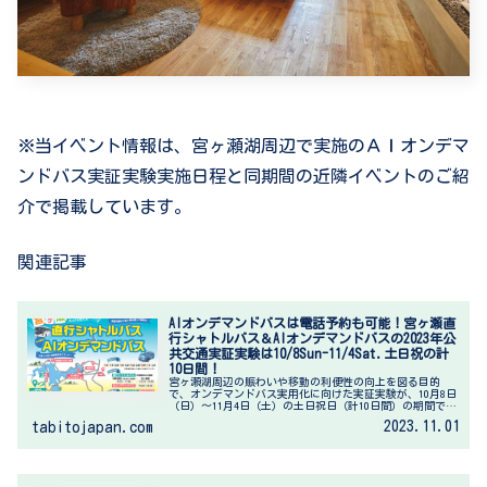
※当イベント情報は、宮ヶ瀬湖周辺で実施のＡＩオンデマ
ンドバス実証実験実施日程と同期間の近隣イベントのご紹
介で掲載しています。
関連記事
AIオンデマンドバスは電話予約も可能！宮ヶ瀬直
行シャトルバス＆AIオンデマンドバスの2023年公
共交通実証実験は10/8Sun-11/4Sat.土日祝の計
10日間！
宮ヶ瀬湖周辺の賑わいや移動の利便性の向上を図る目的
で、オンデマンドバス実用化に向けた実証実験が、10月8日
（日）～11月4日（土）の土日祝日（計10日間）の期間で実
施されます。※10月28日（土）に筆者もオンデマンドバス
2023.11.01
tabitojapan.com
を利用させていただき...