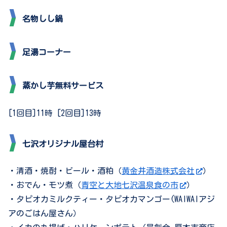
名物しし鍋
足湯コーナー
蒸かし芋無料サービス
[1回目]11時 [2回目]13時
七沢オリジナル屋台村
・清酒・焼酎・ビール・酒粕（
黄金井酒造株式会社
）
・おでん・モツ煮（
青空と大地七沢温泉食の市
）
・タピオカミルクティー・タピオカマンゴー(WAIWAIアジ
アのごはん屋さん）