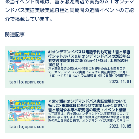
※当イベント情報は、宮ヶ瀬湖周辺で実施のＡＩオンデマ
ンドバス実証実験実施日程と同期間の近隣イベントのご紹
介で掲載しています。
関連記事
AIオンデマンドバスは電話予約も可能！宮ヶ瀬直
行シャトルバス＆AIオンデマンドバスの2023年公
共交通実証実験は10/8Sun-11/4Sat.土日祝の計
10日間！
宮ヶ瀬湖周辺の賑わいや移動の利便性の向上を図る目的
で、オンデマンドバス実用化に向けた実証実験が、10月8日
（日）～11月4日（土）の土日祝日（計10日間）の期間で実
施されます。※10月28日（土）に筆者もオンデマンドバス
2023.11.01
tabitojapan.com
を利用させていただき...
＜宮ヶ瀬AIオンデマンドバス実証実験について
Vol.2＞乗車体験と合わせてお楽しみください！
宮ヶ瀬湖や本厚木駅周辺の観光・イベント情報
＜当記事は、宮ヶ瀬AIオンデマンドバス実証実験について
関連記事になります＞宮ヶ瀬湖周辺の賑わいや移動の利便
性の向上を図る目的で、オンデマンドバス実用化に向けた
実証実験が、10月8日（日）～11月4日（土）の土日祝日
2023.10.05
tabitojapan.com
（下記の計10日間）の期間...