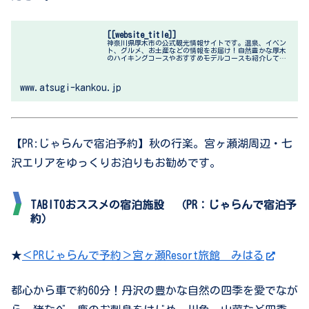
[[website_title]]
神奈川県厚木市の公式観光情報サイトです。温泉、イベン
ト、グルメ、お土産などの情報をお届け！自然豊かな厚木
のハイキングコースやおすすめモデルコースも紹介してい
ます。
www.atsugi-kankou.jp
【PR:じゃらんで宿泊予約】秋の行楽。宮ヶ瀬湖周辺・七
沢エリアをゆっくりお泊りもお勧めです。
TABITOおススメの宿泊施設 （PR：じゃらんで宿泊予
約）
★
＜PRじゃらんで予約＞宮ヶ瀬Resort旅館 みはる
都心から車で約60分！丹沢の豊かな自然の四季を愛でなが