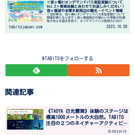
＜宮ヶ瀬AIオンデマンドバス実証実験について
Vol.2＞乗車体験と合わせてお楽しみください！
宮ヶ瀬湖や本厚木駅周辺の観光・イベント情報
＜当記事は、宮ヶ瀬AIオンデマンドバス実証実験について
関連記事になります＞宮ヶ瀬湖周辺の賑わいや移動の利便
性の向上を図る目的で、オンデマンドバス実用化に向けた
実証実験が、10月8日（日）～11月4日（土）の土日祝日
2023.10.05
tabitojapan.com
（下記の計10日間）の期間...
#TABITOをフォローする
関連記事
《TAOYA 日光霧降》体験のステージは
エシカル･サステｨナブル
標高1000メートルの大自然。TABITO
注目の２つのネイチャーアクティビテ
ィ
2023.04.25