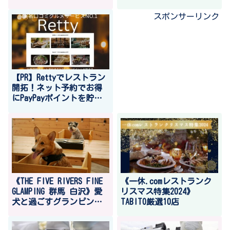
を紡ぐ複合商業施設「the
ラウドファンディングに
RECORDS」が千葉元気印企
挑戦！
スポンサーリンク
業大賞「地球環境・社会
貢献企業奨励賞」を受賞
【PR】Rettyでレストラン
開拓！ネット予約でお得
にPayPayポイントを貯め
よう！
《THE FIVE RIVERS FINE
《一休.comレストランク
GLAMPING 群馬 白沢》愛
リスマス特集2024》
犬と過ごすグランピン
TABITO厳選10店
グ。ペットフーディスト
監修 ”特製愛犬ディナ