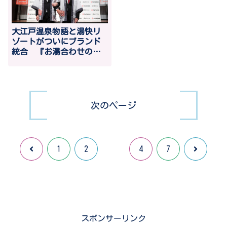
大江戸温泉物語と湯快リ
ゾートがついにブランド
統合 『お湯合わせの
儀』記者発表に見る国内
旅行需要を温め価格を守
ることへの本気度
次のページ
3
前
次
1
2
4
7
へ
へ
スポンサーリンク