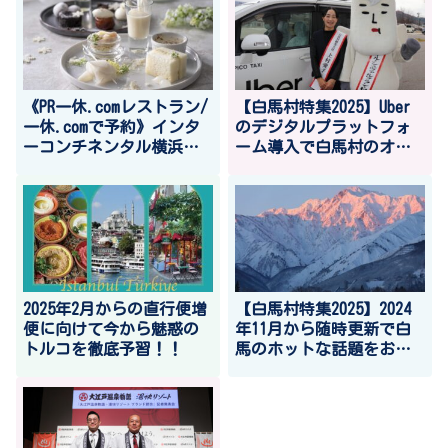
ー”2024クリスマスverの
ご案内
《PR一休.comレストラン/
【白馬村特集2025】Uber
一休.comで予約》インタ
のデジタルプラットフォ
ーコンチネンタル横浜
ーム導入で白馬村のオー
Pier 8で雪のようなスイ
バーツーリズム解消へ。
ーツを堪能
観光戦略への積極的な活
用も見込める
2025年2月からの直行便増
【白馬村特集2025】2024
便に向けて今から魅惑の
年11月から随時更新で白
トルコを徹底予習！！
馬のホットな話題をお届
けします！