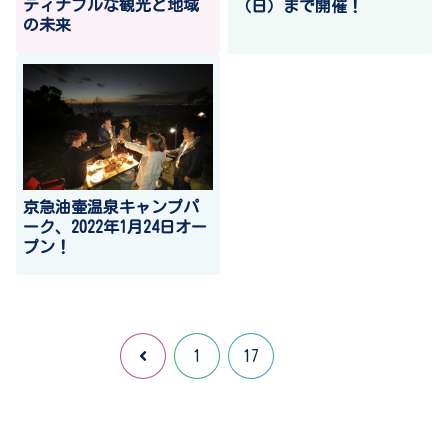
ティナブルな観光と地域
（日）まで開催！
の未来
京急油壷温泉キャンプパ
ーク、2022年1月24日オー
プン！
18
前
1
17
へ