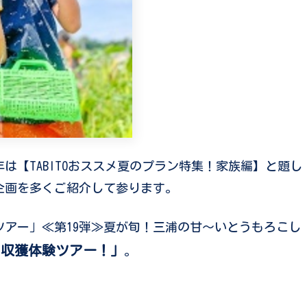
【TABITOおススメ夏のプラン特集！家族編】と題し
企画を多くご紹介して参ります。
アー」≪第19弾≫夏が旬！三浦の甘～いとうもろこし
し収獲体験ツアー！」
。