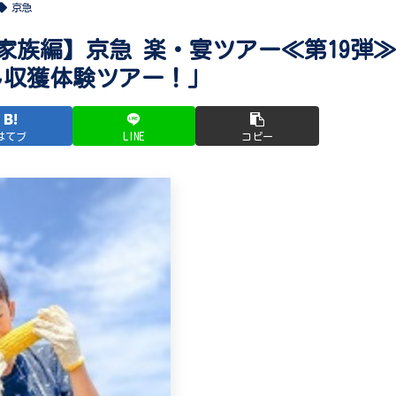
京急
！家族編】京急 楽・宴ツアー≪第19弾≫
し収獲体験ツアー！」
はてブ
LINE
コピー