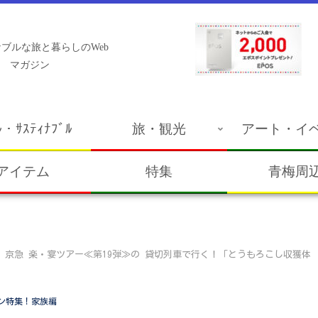
ブルな旅と暮らしのWeb
マガジン
ﾙ・ｻｽﾃｨﾅﾌﾞﾙ
旅・観光
アート・イ
アイテム
特集
青梅周
編】京急 楽・宴ツアー≪第19弾≫の 貸切列車で行く！「とうもろこし収獲体
ラン特集！家族編