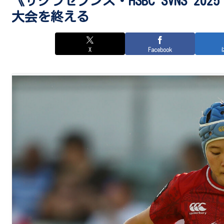
《サクラセブンズ・HSBC SVNS 2
大会を終える
X
Facebook