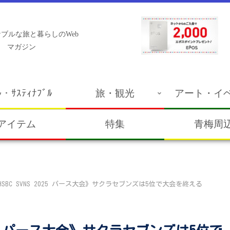
ブルな旅と暮らしのWeb
マガジン
ﾙ・ｻｽﾃｨﾅﾌﾞﾙ
旅・観光
アート・イ
アイテム
特集
青梅周
BC SVNS 2025 パース大会》サクラセブンズは5位で大会を終える