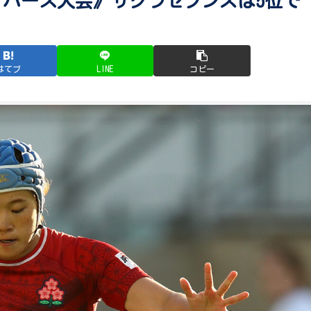
025 パース大会》サクラセブンズは5位で
はてブ
LINE
コピー