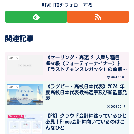
#TABITOをフォローする
関連記事
《セーリング・高速 2 人乗り種目
スポーツ
49er級（フォーティーナイナー）》
「ラストチャンスレガッタ」の前哨
戦、世界選手権大会開催（スペイン・
2024.03.05
カナリア諸島ランサローテ）、3月4日
《ラグビー・高校日本代表》2024 年
から10日まで
スポーツ
度高校日本代表候補選手及び新監督発
表
2024.05.17
【PR】クラウド会計に迷っているひと
ひと・くらし
必見！Freee会計に向いているのはこ
んなひと