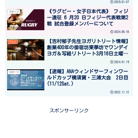
2025.01.07
《ラグビー・女子日本代表》 フィジ
スポーツ
ー遠征 6 月20 日フィジー代表戦第2
戦 試合登録メンバーについて
2024.06.19
【吉村郁子先生ヨガリトリート情報】
グルメ
創業400年の御宿坊東學坊でワンデイ
ヨガ＆写経リトリート3月16日土曜日
開催！ ＃TABITOウェルネスプログラ
2024.01.15
ム
【速報】ANAウィンドサーフィンワー
スポーツ
ルドカップ横須賀・三浦大会 2日目
(11/12Sat.)
2022.11.12
スポンサーリンク