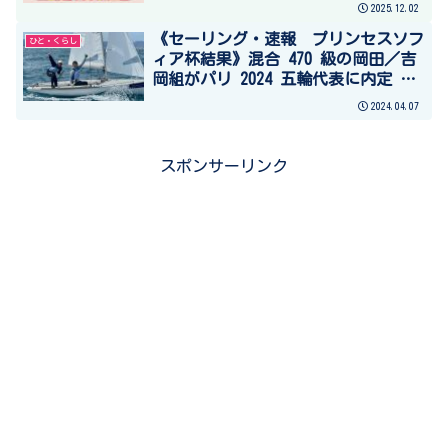
2025.12.02
《セーリング・速報 プリンセスソフ
ひと・くらし
ィア杯結果》混合 470 級の岡田／吉
岡組がパリ 2024 五輪代表に内定 女
子 49erFX 級の田中／永松組が銅メダ
2024.04.07
ル獲得
スポンサーリンク