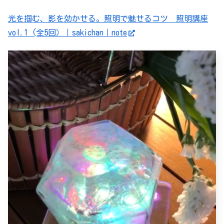
光を掴む、影を効かせる。照明で魅せるコツ 照明講座
vol.1 (全5回）｜sakichan｜note