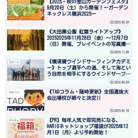
【2025・秋の里山ガーデンフェスタ】
アート・イベント
9月20日（土）から開催！ーガーデン
ネックレス横浜2025ー
2025.09.20
《大田黒公園 紅葉ライトアップ》
アート・イベント
20252025年11月28日（金）～12月7日
（日）開催、プレイベントの写真撮影
会は11月27日（木）17：30～20：00
2025.11.06
《横須賀ウインドサーフィンアカデミ
スポーツ
ー》トップ選手への道、そして海とい
う自然を相手にするウインドサーフィ
ンを通じて強い人になる
2024.09.05
《TADコラム・随時更新》全国選抜大
スポーツ
会出場校が続々と決定‼
2025.02.18
【PR】毎年人気で即完売になる、
アイテム
HARIOネットショップ福袋が2025年12
月1日（月）より予約開始！