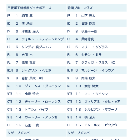
三菱重工相模原ダイナボアーズ
静岡ブルーレヴズ
PR
１ 細田 隼
PR
１ 山下 憲太
HO
２ 李 承爀
HO
２ 日野 剛志
PR
３ 津嘉山 廉人
PR
３ 伊藤平一郎
LO
４ ウォルト ・スティーンカンプ
LO
４ 桑野詠真
LO
５ リンディ 真ダニエル
LO
５ マリー ・ダグラス
FL
６ 吉田 杏
FL
６ シモン ・ミラー
FL
７ 佐藤 弘樹
FL
７ クワッガ ・スミス （C）
N0.8
８ ジャクソン ・ヘモポ
No.8
８ マルジーン ・イラウア
SH
９ 岩村 昂太 （C）
SH
９ 岡崎 航大
SO
１０ ジェームス ・グレイソン
SO
１０ 家村 健太
WTB
１１ 小泉 怜史
WTB
１１ マロ ・ツイタマ
CTB
１２ チャーリー ・ローレンス
CTB
１２ ヴィリアミ ・タヒトゥア
CTB
１３ トニシオ バイフ
CTB
１３ シルビアン ・マフーザ
WTB
１４ カートリー ・アレンゼ
WTB
１４ 槇 瑛人
FB
１５ 石田 一貴
FB
１５ チャールズ ・ピウタウ
リザーブメンバー
リザーブメンバー