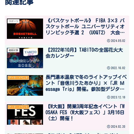
関連記事
《バスケットボール》 FIBA 3×3 バ
スポーツ
スケットボール ユニバーサリティオ
リンピック予選 2 （UOQT2） 大会出
場メンバー発表
2024.05.02
【2022年10月】TABITOの全国花火大
最新記事
会カレンダー
2022.10.02
長門湯本温泉で冬のライトアップイベ
アート・イベント
ント「音信川うたあかり」×「JR Ｍ
essage Trip」開催。参加型デジタル
行燈、メッセージラリーにも注目。
2023.12.18
2024年1月26日（金）～ 3月3日（日）
【W大阪】開業3周年記念イベント「W
アート・イベント
OSAKA FES（W大阪フェス）」3月16日
（土）開催！
2024.02.20