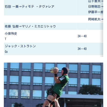
山下憲太→茂
石田 一貴→ティモテ ・タヴァレア
日野剛志→リ
伊藤平一郎→
岡崎航大→北
佐藤 弘樹→マリノ・ミカエリトゥウ
小泉怜史
34－40
T
ジャック・ストラトン
34－40
Gx