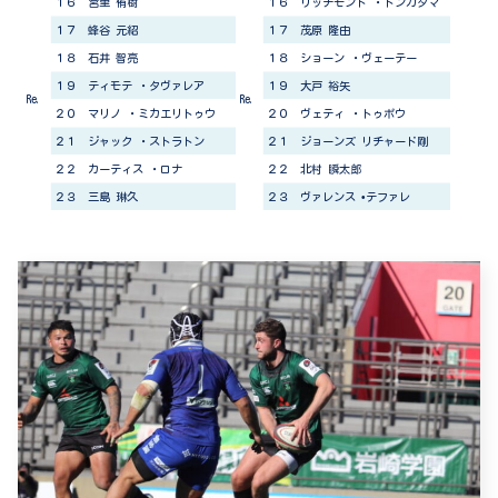
１６ 宮里 侑樹
１６ リッチモンド ・トンガタマ
１７ 蜂谷 元紹
１７ 茂原 隆由
１８ 石井 智亮
１８ ショーン ・ヴェーテー
１９ ティモテ ・タヴァレア
１９ 大戸 裕矢
Re.
Re.
２０ マリノ ・ミカエリトゥウ
２０ ヴェティ ・トゥポウ
２１ ジャック ・ストラトン
２１ ジョーンズ リチャード剛
２２ カーティス ・ロナ
２２ 北村 瞬太郎
２３ 三島 琳久
２３ ヴァレンス •テファレ