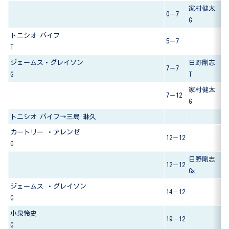
家村健太
0－7
G
トニシオ バイフ
5－7
T
ジェームス・グレイソン
日野剛志
7－7
G
T
家村健太
7－12
G
トニシオ バイフ→三島 琳久
カートリー ・アレンゼ
12－12
G
日野剛志
12－12
Gx
ジェームス ・グレイソン
14－12
G
小泉怜史
19－12
G