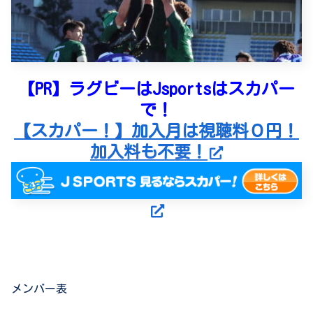
【PR】ラグビーはJsportsはスカパー
で！
【スカパー！】加入月は視聴料０円！
加入料も不要！
メンバー表