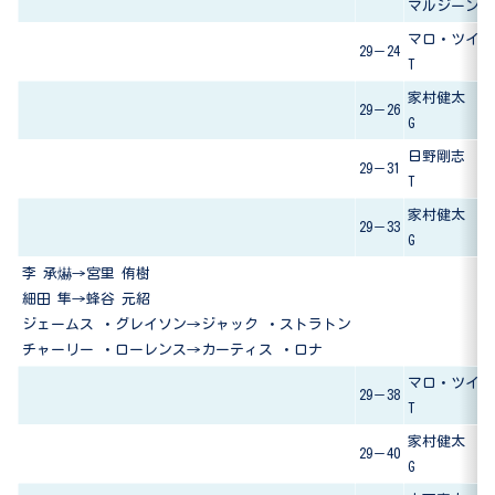
マルジーン・
マロ・ツイタ
29－24
T
家村健太
29－26
G
日野剛志
29－31
T
家村健太
29－33
G
李 承爀→宮里 侑樹
細田 隼→蜂谷 元紹
ジェームス ・グレイソン→ジャック ・ストラトン
チャーリー ・ローレンス→カーティス ・ロナ
マロ・ツイタ
29－38
T
家村健太
29－40
G