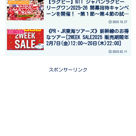
【ラグビー】NTT ジャパンラグビー
アート・イベント
リーグワン2025-26 開幕招待キャンペ
ーンを開催！ -第１節～第４節の試合
に50,000 名様をご招待-（一般社団法
2025.10.27
人ジャパンラグビーリーグワンプレス
《PR・JR東海ツアーズ》新幹線のお得
リリース情報）
ひと・くらし
なツアー[2WEEK SALE2025 販売期間年
2月7日(金)12:00～20日(木)22:00]
2025.02.11
スポンサーリンク