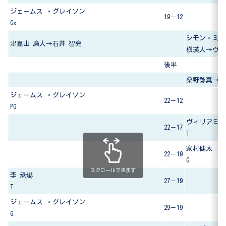
ジェームス ・グレイソン
19－12
Gx
シモン・ミラ
津嘉山 廉人→石井 智亮
槇瑛人→ヴァ
後半
桑野詠真→ヴ
ジェームス ・グレイソン
22－12
PG
ヴィリアミ・
22－17
T
家村健太
22－19
G
スクロールできます
李 承爀
27－19
T
ジェームス ・グレイソン
29－19
G