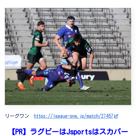
リーグワン
https://league-one.jp/match/27457
【PR】ラグビーはJsportsはスカパー