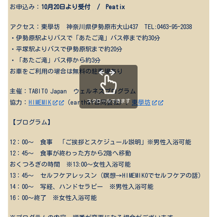
お申込み：
10月20日より受付 / Peatix
アクセス：東學坊 神奈川県伊勢原市大山437 TEL:0463-95-2038
・伊勢原駅よりバスで「あたご滝」バス停まで約30分
・平塚駅よりバスで伊勢原駅まで約20分
・「あたご滝」バス停から約3分
お車をご利用の場合は無料の駐車場あり
主催：TABITO Japan ウェルネスプログラム
スクロールできます
協力：
HIMEMIK
（earth&Y合同会社）、
東學坊
【プログラム】
12
：
00
～ 食事 「ご挨拶とスケジュール説明」※男性入浴可能
12
：
45
～ 食事が終わった方から
2
階へ移動
おくつろぎの時間 ※
13:00
～女性入浴可能
13
：
45
～ セルフケアレッスン（瞑想→
HIMEMIKO
でセルフケアの話）
14
：
00
～ 写経、ハンドセラピー ※男性入浴可能
16
：00～終了 ※女性入浴可能