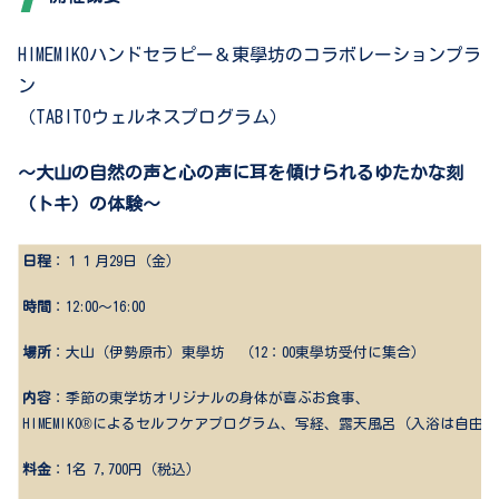
HIMEMIKOハンドセラピー＆東學坊のコラボレーションプラ
ン
（TABITOウェルネスプログラム）
～大山の自然の声と心の声に耳を傾けられるゆたかな刻
（トキ）の体験～
日程
：１１月29日（金）
時間
：
12:00
～
16:00
場所
：大山（伊勢原市）東學坊 （12：00東學坊受付に集合）
内容
：季節の東学坊オリジナルの身体が喜ぶお食事、
HIMEMIKO®
によるセルフケアプログラム、写経、露天風呂（入浴は自由）
料金
：
1
名 7,700円（税込）