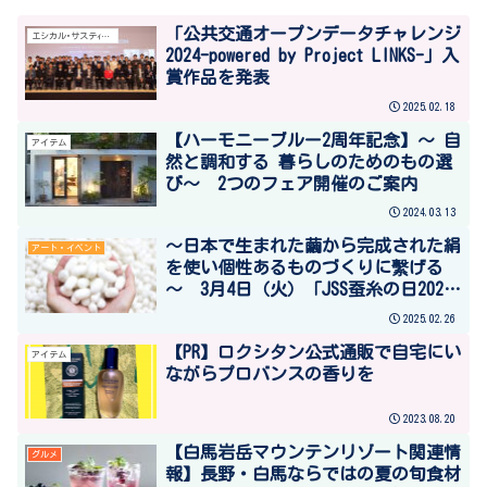
「公共交通オープンデータチャレンジ
エシカル･サステｨナブル
2024-powered by Project LINKS-」入
賞作品を発表
2025.02.18
【ハーモニーブルー2周年記念】～ 自
アイテム
然と調和する 暮らしのためのもの選
び～ 2つのフェア開催のご案内
2024.03.13
～日本で生まれた繭から完成された絹
アート・イベント
を使い個性あるものづくりに繫げる
～ 3月4日（火）「JSS蚕糸の日2025
～国産蚕糸・絹の価値とは～」開催
2025.02.26
【PR】ロクシタン公式通販で自宅にい
アイテム
ながらプロバンスの香りを
2023.08.20
【白馬岩岳マウンテンリゾート関連情
グルメ
報】長野・白馬ならではの夏の旬食材