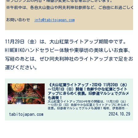
※プログラムの内容・順番が変更になる場合がございます。
※午前中は、各自大山登山や阿夫利神社参拝など、ご自由にお過ごしく
お問い合わせ
info@tabitojapan.com
11月29日（金）は、大山紅葉ライトアップ期間中です。
HIMEMIKOハンドセラピー体験や東學坊の美味しいお食事、
写経のあとは、ぜひ阿夫利神社のライトアップまで足をお
運びください。
《大山紅葉ライトアップ・2024》11月20日（水）
～12月1日（日）開催！色鮮やかな紅葉とライト
アップにきらめく夜景。旧参道マルシェでグルメ
も満喫！
大山紅葉ライトアップ2024今年の開催は、11月23日（土）
～12月1日（日）色鮮やかな紅葉とライトアップにきらめく
夜景。旧参道マルシェでグルメも満喫！毎年、伊勢原市の
大山紅葉ライトアップが開催される時期は、美しい紅葉が
2024.10.29
tabitojapan.com
見ごろで、大山は多く...