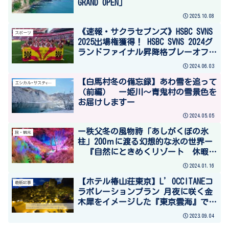
GRAND OPEN」
2025.10.08
《速報・サクラセブンズ》HSBC SVNS
スポーツ
2025出場権獲得！ HSBC SVNS 2024グ
ランドファイナル昇降格プレーオフマ
ドリード大会 第三日（最終日）試合
2024.06.03
結果
【白馬村冬の備忘録】あわ雪を追って
エシカル･サステｨナブル
（前編） ー姫川～青鬼村の雪景色を
お届けしますー
2024.05.05
ー秩父冬の風物詩「あしがくぼの氷
旅・観光
柱」200ｍに渡る幻想的な氷の世界ー
『自然にときめくリゾート 休暇村
奥武蔵』にて、１月１４日（日）から
2024.01.16
金曜日と日曜日の夜限定で送迎付きの
【ホテル椿山荘東京】L’OCCITANEコ
観賞ご案内
最新記事
ラボレーションプラン 月夜に咲く金
木犀をイメージした『東京雲海』で味
わう秋の夜長の幻想世界
2023.09.04