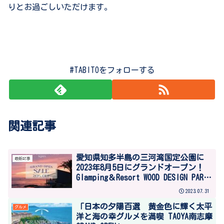
りとお過ごしいただけます。
#TABITOをフォローする
関連記事
愛知県知多半島の三河湾国定公園に
最新記事
2023年8月5日にグランドオープン！
Glamping＆Resort WOOD DESIGN PARK
NOMA
2023.07.31
「日本の夕陽百選 黄金色に輝く太平
グルメ
洋と海の幸グルメを満喫 TAOYA南志摩