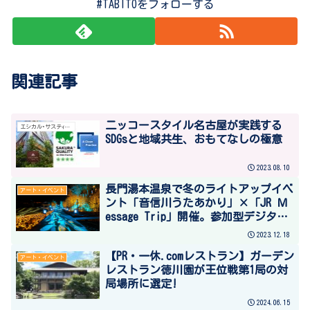
#TABITOをフォローする
関連記事
二ッコースタイル名古屋が実践する
エシカル･サステｨナブル
SDGsと地域共生、おもてなしの極意
2023.08.10
長門湯本温泉で冬のライトアップイベ
アート・イベント
ント「音信川うたあかり」×「JR Ｍ
essage Trip」開催。参加型デジタル
行燈、メッセージラリーにも注目。
2023.12.18
2024年1月26日（金）～ 3月3日（日）
【PR・一休.comレストラン】ガーデン
アート・イベント
レストラン徳川園が王位戦第1局の対
局場所に選定!
2024.06.15