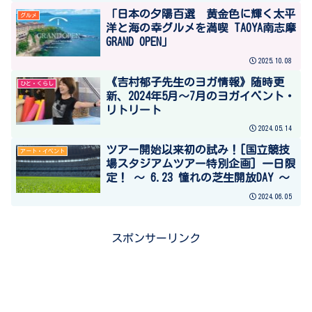
「日本の夕陽百選 黄金色に輝く太平
グルメ
洋と海の幸グルメを満喫 TAOYA南志摩
GRAND OPEN」
2025.10.08
《吉村郁子先生のヨガ情報》随時更
ひと・くらし
新、2024年5月～7月のヨガイベント・
リトリート
2024.05.14
ツアー開始以来初の試み！[国立競技
アート・イベント
場スタジアムツアー特別企画] 一日限
定！ ～ 6.23 憧れの芝生開放DAY ～
2024.06.05
スポンサーリンク