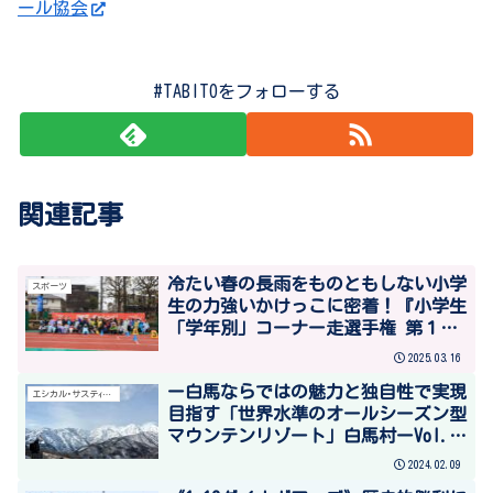
ール協会
#TABITOをフォローする
関連記事
冷たい春の長雨をものともしない小学
スポーツ
生の力強いかけっこに密着！『小学生
「学年別」コーナー走選手権 第１０
回記念 瞬足チャレンジ』をレポート
2025.03.16
ー白馬ならではの魅力と独自性で実現
エシカル･サステｨナブル
目指す「世界水準のオールシーズン型
マウンテンリゾート」白馬村ーVol.1
インバウンド需要が後押し交通改善
2024.02.09