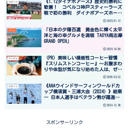
《1.12ダイナボアーズ》歴史的勝利に
スポーツ
歓喜！ コベルコ神戸スティーラーズ
戦で初の勝利 ダイナボアーズホーム
相模原ギオンスタジアムにて
2025.01.12
「日本の夕陽百選 黄金色に輝く太平
グルメ
洋と海の幸グルメを満喫 TAOYA南志摩
GRAND OPEN」
2025.10.08
〈PR〉美味しい機能性コーヒー習慣
アイテム
『スリムストンコーヒー』～お腹まわ
りや体型が気になり始めた人は、ぜひ
これを始めて！～
2026.03.22
《ANAウインドサーフィンワールドカ
スポーツ
ップ横須賀・三浦大会（2024）》結果
― 日本人選手はベテラン勢が躍進。
男女ともに４レース成立。５日間来場
2024.12.30
者数３３，０００人 ―
スポンサーリンク