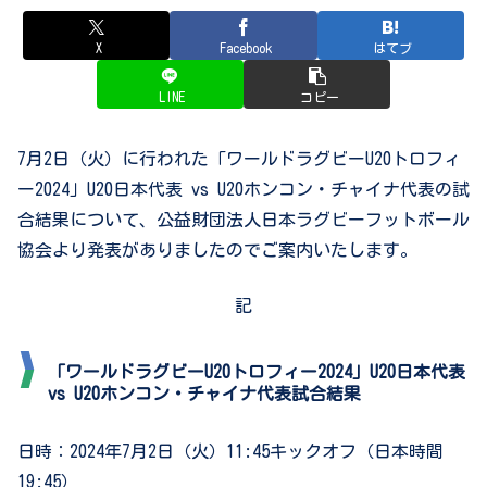
X
Facebook
はてブ
LINE
コピー
7
月
2
日（火）に行われた「ワールドラグビー
U20
トロフィ
ー
2024
」
U20
日本代表
vs U20
ホンコン・チャイナ代表の試
合結果について、公益財団法人日本ラグビーフットボール
協会より発表がありましたのでご案内いたします。
記
「ワールドラグビーU20トロフィー2024」U20日本代表
vs U20ホンコン・チャイナ代表
試合結果
日時：
2024
年
7
月
2
日（火）
11:45
キックオフ（日本時間
19:45
）