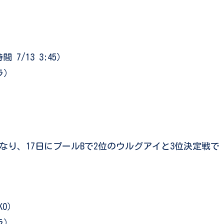
7/13 3:45）
ラ）
なり、17日にプールBで2位のウルグアイと3位決定戦で
KO）
ラ）