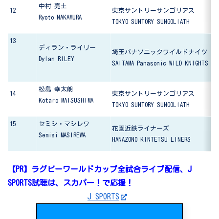
中村 亮土
12
東京サントリーサンゴリアス
帝
Ryoto NAKAMURA
TOKYO SUNTORY SUNGOLIATH
Te
13
ボ
ディラン・ライリー
埼玉パナソニックワイルドナイツ
Bo
Dylan RILEY
SAITAMA Panasonic WILD KNIGHTS
松島 幸太朗
14
東京サントリーサンゴリアス
桐
Kotaro MATSUSHIMA
TOKYO SUNTORY SUNGOLIATH
To
15
セミシ・マシレワ
花園近鉄ライナーズ
フ
Semisi MASIREWA
HANAZONO KINTETSU LINERS
Fe
【PR】ラグビーワールドカップ全試合ライブ配信、J
SPORTS試聴は、スカパー！で応援！
J SPORTS