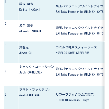
1
稲垣 啓太
埼玉パナソニックワイルドナイツ
関
Keita INAGAKI
SAITAMA Panasonic WILD KNIGHTS
Ka
2
坂手 淳史
埼玉パナソニックワイルドナイツ
帝
Atsushi SAKATE
SAITAMA Panasonic WILD KNIGHTS
Te
3
具智元
コベルコ神戸スティーラーズ
拓
Jiwon GU
KOBELCO KOBE STEELERS
Ta
ジャック・コーネルセン
埼玉パナソニックワイルドナイツ
4
ク
Jack CORNELSEN
SAITAMA Panasonic WILD KNIGHTS
Un
アマト・ファカタヴァ
大
5
リコーブラックラムズ東京
AmatoFAKATAVA
Da
RICOH BlackRams Tokyo