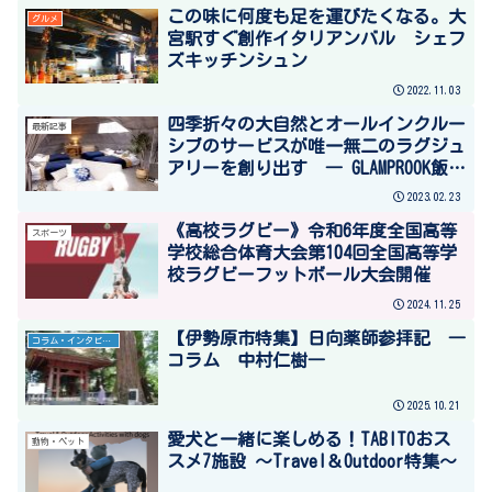
この味に何度も足を運びたくなる。大
グルメ
宮駅すぐ創作イタリアンバル シェフ
ズキッチンシュン
2022.11.03
四季折々の大自然とオールインクルー
最新記事
シブのサービスが唯一無二のラグジュ
アリーを創り出す ― GLAMPROOK飯綱
高原 ―
2023.02.23
《高校ラグビー》令和6年度全国高等
スポーツ
学校総合体育大会第104回全国高等学
校ラグビーフットボール大会開催
2024.11.25
【伊勢原市特集】日向薬師参拝記 ―
コラム・インタビュー
コラム 中村仁樹―
2025.10.21
愛犬と一緒に楽しめる！TABITOおス
動物・ペット
スメ7施設 ～Travel＆Outdoor特集～