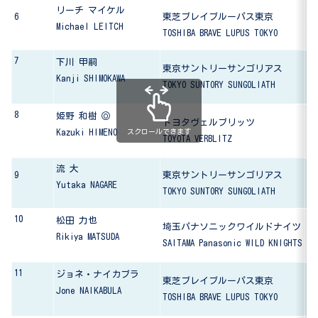
リーチ マイケル
6
東芝ブレイブルーパス東京
東
Michael LEITCH
TOSHIBA BRAVE LUPUS TOKYO
To
7
早
下川 甲嗣
東京サントリーサンゴリアス
Wa
Kanji SHIMOKAWA
TOKYO SUNTORY SUNGOLIATH
8
帝
姫野 和樹 ◎
トヨタヴェルブリッツ
Te
Kazuki HIMENO
スクロールできます
TOYOTA VERBLITZ
流 大
9
東京サントリーサンゴリアス
帝
Yutaka NAGARE
TOKYO SUNTORY SUNGOLIATH
Te
10
松田 力也
埼玉パナソニックワイルドナイツ
帝
Rikiya MATSUDA
SAITAMA Panasonic WILD KNIGHTS
Te
11
ジョネ・ナイカブラ
東芝ブレイブルーパス東京
摂
Jone NAIKABULA
TOSHIBA BRAVE LUPUS TOKYO
Se