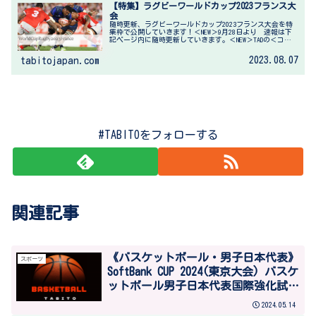
【特集】ラグビーワールドカップ2023フランス大
会
随時更新、ラグビーワールドカップ2023フランス大会を特
集枠で公開していきます！＜NEW＞9月28日より 速報は下
記ページ内に随時更新していきます。＜NEW＞TADの＜コラ
ム・リビュー・プレビュー＞情報は下記ページ内に随時更
新していきます。...
2023.08.07
tabitojapan.com
#TABITOをフォローする
関連記事
《バスケットボール・男子日本代表》
スポーツ
SoftBank CUP 2024(東京大会) バスケ
ットボール男子日本代表国際強化試合
7 月 5 日・7 日 開催決定！
2024.05.14