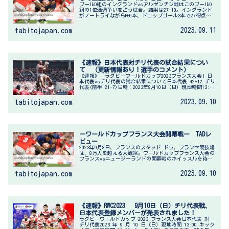
プールD組のイングランドvsアルゼンチン戦はこのプールD
組の1位通過争いを占う試合。結果は27-10。イングランド
がノートライながらPG6本、ドロップゴール3本で27得点を
奪い快勝。アルゼンチンは終了間際に意地で1トライを取る
のが精一杯でし...
2023.09.11
tabitojapan.com
《速報》日本代表対チリ代表の試合結果につい
て （更新情報あり！選手のコメント）
《速報》「ラグビーワールドカップ2023フランス大会」日
本代表vsチリ代表の試合結果について日本代表 42-12 チリ
代表(前半 21-7)日時：2023年9月10日（日）現地時間13:00
キックオフ（日本時間翌10日20:00キックオフ）...
2023.09.10
tabitojapan.com
ーワールドカップフランス大会開幕戦ー TADレ
ビュー
2023年9月8日、フランスのスタッド.ドゥ，フランセ競技場
は、8万人を超える大観衆。ワールドカップフランス大会の
フランスvsニュージーランドの開幕戦のホイッスルを待ち
望んでいる。そして僕も眠い目をこすりながらテレビの前
でその時を今か今かと...
2023.09.10
tabitojapan.com
《速報》RWC2023 9月10日（日）チリ代表戦、
日本代表登録メンバーが発表されました！
ラグビーワールドカップ 2023 フランス大会日本代表 対
チリ代表2023 年 9 月 10 日（日）現地時間 13:00 キック