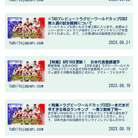
＜TADプレビュー＞ラグビーワールドカップ2023
第３週の試合展開について
ワールドカップも早いもので第３節に入ります。前節はフ
ィジーがオーストラリア相手にジャイアントキリングを見
せてくれました。さて、この第3節は比較的実力が拮抗して
いるチーム同士の試合が多く楽しみです。注目する試合も
多く、寝不足の週末になりそうで...
2023.09.21
tabitojapan.com
【特集】9月19日更新！ 日本代表登録選手
更新情報（8月29日付） 【日本代表】ラグビーワールドカ
ップ2023フランス大会の日本代表登録メンバーが、ヘルウ
ヴェ選手と中野将伍選手に代わり、アマト・ファカタヴァ
選手と下川甲嗣選手が登録。公益財団法人日本ラグビーフ
ットボール協会発表【PR...
2023.09.19
tabitojapan.com
＜特集＞ラグビーワールドカップ2023ーまだまだ
早すぎる得点ランキング ～第２節終了時～
まだ早いのはわかってます！でもどうしても第２週を終了
した時点での得点ランキングを言わせてください。だっ
て、日本代表の松田選手がランクインしているんだから！
【PR】ラグビーワールドカップ全試合ライブ配信、J SPORTS
視聴は、スカパー！...
2023.09.19
tabitojapan.com