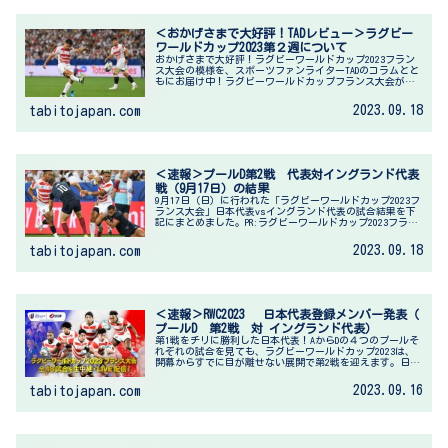
＜おかげさまで大好評！TADレビュー＞ラグビー
ワールドカップ2023第２週について
おかげさまで大好評！ラグビーワールドカップ2023フラン
ス大会の模様を、スポーツファンライターTADのコラムとと
もにお届け中！ラグビーワールドカップフランス大会が始
まり早いものでもう第2節が終わってしまいました。第2節
の試合は比較的勝敗が確...
2023.09.18
tabitojapan.com
＜速報＞プールD第2戦 代表対イングランド代表
戦（9月17日）の結果
9月17日（日）に行われた「ラグビーワールドカップ2023フ
ランス大会」日本代表vsイングランド代表の試合結果を下
記にまとめました。PR:ラグビーワールドカップ2023フラン
ス大会は、スカパーで観戦！J SPORTS 試合結果日時：
2023...
2023.09.18
tabitojapan.com
＜速報＞RWC2023 日本代表登録メンバー発表（
プールD 第2戦 対 イングランド代表）
第1戦をチリに勝利した日本代表！AからDの４つのプールそ
れぞれの試合を見ても、ラグビーワールドカップ2023は、
開幕からすでに目が離せない展開で第2戦を迎えます。日本
代表は、9 月 17 日（日）に対イングランド代表 にて、プ
ール D の第...
2023.09.16
tabitojapan.com