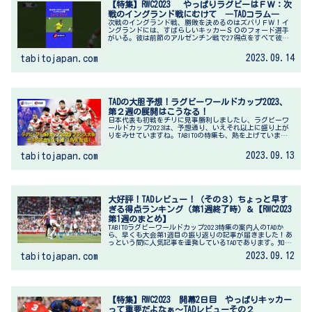
【特集】RWC2023 やっぱりラグビーはＦＷ：次
戦のイングランド戦にむけて ―TADコラム―
次戦のイングランド戦、勝敗を決めるのはズバリＦＷ！イ
ングランドには、すばらしいキッカーＳＯのフォード選手
がいる。彼は前節のアルゼンチン戦で27得点をすべて彼の
右足から叩き出している。正確無比のＰＧ、ハーフウェイ
付近からの50ｍのドロップゴー...
2023.09.14
tabitojapan.com
TADの大胆予想！ラグビーワールドカップ2023、
第２週の展開はこうなる！
日本代表も初戦をチリに見事勝利しましたし、ラグビーワ
ールドカップ2023は、予想通り、いえそれ以上に盛り上が
りをみせていますね。TABITOの特集も、熱を上げていま
す！なんとTADが第2週の展開を予想してくれました。さ
て、どんな具合にワール...
2023.09.13
tabitojapan.com
大好評！TADレビュー！（その３）ちょっと早す
ぎる得点ランキング（第1週終了時）＆【RWC2023
第1週のまとめ】
TABITOラグビーワールドカップ2023特集の案内人のTADか
ら、早くも大会第1週目の振り返りの記事が届きました！あ
っという間に人気記事を連発しているTADであります。知れ
ば知るほど面白くなる！ぜひ今回のラグビーワールドカッ
2023.09.12
tabitojapan.com
プは、TADの...
【特集】RWC2023 開幕2日目 やっぱりキッカー
って重要だよなぁ～TADレビューその２