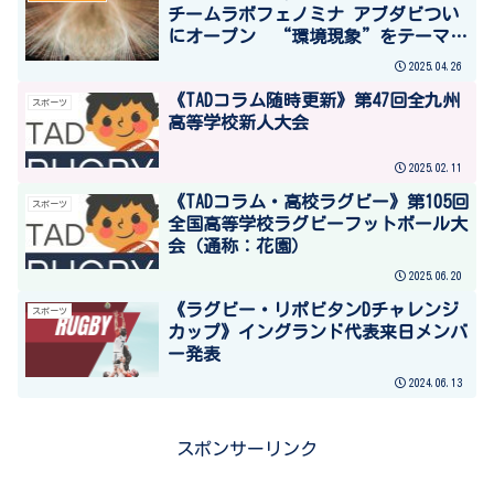
チームラボフェノミナ アブダビつい
にオープン “環境現象”をテーマに
した圧巻の作品群を一挙公開
2025.04.26
《TADコラム随時更新》第47回全九州
スポーツ
高等学校新人大会
2025.02.11
《TADコラム・高校ラグビー》第105回
スポーツ
全国高等学校ラグビーフットボール大
会（通称：花園）
2025.06.20
《ラグビー・リポビタンDチャレンジ
スポーツ
カップ》イングランド代表来日メンバ
ー発表
2024.06.13
スポンサーリンク