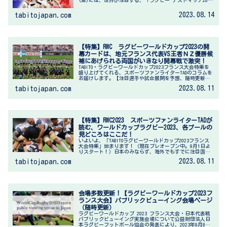
(金)には、世界が注目する、「ラグビー テストマッチ2023
ニュージーランド vs. 南アフリカ」が開催されます。ラグ
ビーワー...
2023.08.14
tabitojapan.com
【特集】RWC ラグビーワールドカップ2023の開
幕カードは、地元フランス代表VS王者ＮＺ優勝候
補にあげられる両国がいきなり開幕戦で激突！
TABITO・ラグビーワールドカップ2023フランス大会特集を
盛り上げてくれる、スポーツファンライターTADのコラムを
お届けします。【注目選手や試合展開を予想、随時更新し
ていきます！ PR【Qatar Airways】 フランスの夏の風物
2023.08.11
tabitojapan.com
詩...
【特集】RWC2023 スポーツファンライターTADが
読む、ワールドカップラグビー2023、各プールの
見どころはここだ！
いよいよ、「TABITOラグビーワールドカップ2023フランス
大会特集」始まります！（現在プレオープン中。9月1日よ
りスタート！）日本のみならず、海外でもすでに注目国や
出場を期待される各国選手の話題で盛り上がっているよう
2023.08.11
tabitojapan.com
です。これから2か月...
会場多数更新！【ラグビーワールドカップ2023フ
ランス大会】パブリックビューイング会場ページ
（随時更新）
ラグビーワールドカップ 2023 フランス大会・日本代表戦
パブリックビューイング実施会場について公益財団法人日
本ラグビーフットボール協会の発表により、2023年9月8日