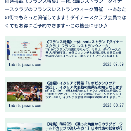
同時掲載《フランス特集》一休.comレストラン ダイナ
ースクラブのフランスレストランウィーク開催 ～あなた
の街でもきっと開催してます！ダイナースクラブ会員でな
くてもお得にご予約できます～この機会にぜひ♪
《フランス特集》一休.comレストラン「ダイナー
スクラブ フランス レストランウィーク」
TABITOのフランス特集にちなんで、今回は、ダイナースク
ラブが開催する、全国のフレンチをお得に楽しめる日本最
大級のグルメイベントのご案内です！フランス料理をもっ
と気軽に楽しんでもらうことを目的に、13年連続で開催！
期間中はダイナースクラブ...
2023.09.09
tabitojapan.com
《速報》イタリアで開催「リポビタンＤツアー
2023」、イタリア代表戦の結果をお知らせします
8月26日（土）（現地時間18:30キックオフ※日本時間27日
1:30キックオフ）、イタリアで開催された「リポビタンＤ
ツアー2023」イタリア代表戦の結果をお知らせします。21-
42（前半11-17）でイタリア代表が勝利しました。【PR】
ラ...
2023.08.27
tabitojapan.com
【特集】RWC2023 《違った角度からのラグビーワ
ールドカップの楽しみ方１》日本代表の試合が行