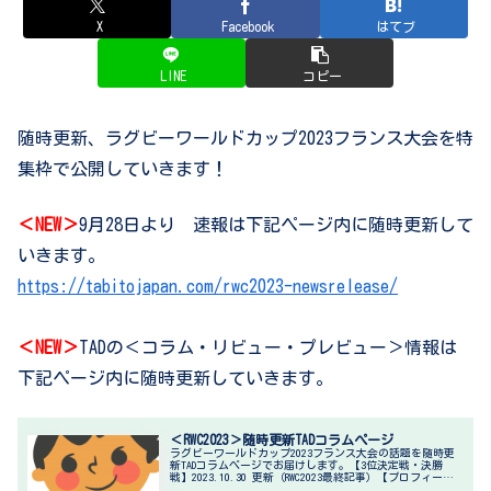
X
Facebook
はてブ
LINE
コピー
随時更新、ラグビーワールドカップ2023フランス大会を特
集枠で公開していきます！
＜NEW＞
9月28日より 速報は下記ページ内に随時更新して
いきます。
https://tabitojapan.com/rwc2023-newsrelease/
＜NEW＞
TADの＜コラム・リビュー・プレビュー＞情報は
下記ページ内に随時更新していきます。
＜RWC2023＞随時更新TADコラムぺージ
ラグビーワールドカップ2023フランス大会の話題を随時更
新TADコラムぺージでお届けします。【3位決定戦・決勝
戦】2023.10.30 更新（RWC2023最終記事）【プロフィー
ル】スポーツファンライターTAD高校、大学でラグビーを経