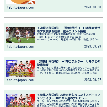
験。卒...
2023.10.30
tabitojapan.com
＜速報＞RWC2023 現地9月28日 日本代表対サ
モア代表試合結果 選手コメント掲載
日本代表VSサモア代表の結果を速報！戦日 2023/09/29
（金） Kick off 04:00競技場 Stadium de
Toulouse（Toulouse） 観客数 --天候 晴れ/無風 グラウン
ド状態 良いドクター 記録係 JR...
2023.09.29
tabitojapan.com
【特集】RWC2023 ーTADコラム５ー サモアとの
決戦前夜
ラグビーという競技は簡単に言うと陣取りゲーム。ただボ
ールを前に投げれないという理不尽？なルールがあるスポ
ーツ。ですから、陣地を取るためにはボールを持って前に
進むか、もしくはキックで前に進むかのどちらかである。
どちらの戦術にもメリットとデメリ...
2023.09.27
tabitojapan.com
＜特集＞RWC2023 お待たせしました！スポーツフ
ァンライターTADの第４週のプレビュー
ワールドカップも早いものでプール戦も佳境に差し掛かっ
てます。この第４節は決勝ラウンド進出に大きく左右する
試合が多いですね。我らが日本代表もサモアとの一戦を控