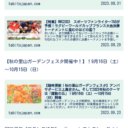
のある試合...
2023.08.31
tabitojapan.com
【特集】RWC2023 スポーツファンライターTADが
予想！ラグビーワールドカップフランス大会決勝
トーナメントに進むのはどの国？
おいおい、まだ開幕もしてないワールドカップの決勝トー
ナメント予想？早すぎるだろ！って怒られそうですが、待
ち切れなファンのため勝手に決勝トーナメントを予想して
みました。 決勝トーナメントは、10月15日に準々決勝4試
2023.08.29
tabitojapan.com
合が行われます。 【PR】...
【秋の里山ガーデンフェスタ開催中！】！9月16日（土）
～10月15日（日）
【随時更新！秋の里山ガーデンフェスタ】アンバ
サダーに三上真史さん。そして2023年秋のテーマ
は「躍動の丘」！9月16日（土）～10月15日
（日）開催
※秋の里山ガーデンフェスタ期間中、花の模様をアップデ
ートしています♪（不定期更新）記事最後までじっくりお
楽しみください。今やマイクロツーリズムの領域を超え
た、横浜、花の人気イベント！『秋の里山ガーデンフェス
2023.09.23
tabitojapan.com
タ』開催の日程が発表されました。2...