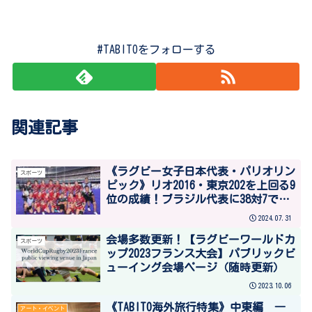
#TABITOをフォローする
関連記事
《ラグビー女子日本代表・パリオリン
スポーツ
ピック》リオ2016・東京202を上回る9
位の成績！ブラジル代表に38対7で勝
利
2024.07.31
会場多数更新！【ラグビーワールドカ
スポーツ
ップ2023フランス大会】パブリックビ
ューイング会場ページ（随時更新）
2023.10.06
《TABITO海外旅行特集》中東編 ―
アート・イベント