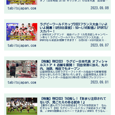
オフ（日本時間 20:00 キックオフ）の日本代表 試合登録
メンバーが発表されました。（試合会場：Stadi...
2023.09.08
tabitojapan.com
ラグビーワールドカップ2023フランス大会！いよ
いよ開幕！9月8日深夜2：50～LIVE配信J SPORTS/
スカパー！
J SPORTSオンデマンド 総合パック 1カ月お試しキャンペー
ンあり！ラグビーワールドカップ2023フランス大会、J
SPORTSなら全試合視聴できます！（9月8日・9日の試合スケ
ジュール（放送スケジュール掲載））9/8（金）Live P...
2023.09.07
tabitojapan.com
【特集】RWC2023 ラグビー日本代表 オフィシャ
ルストア 4 店舗を展開！ 羽田空港に加え、丸の
内、池袋、梅田でもオープン
公益財団法人日本ラグビーフットボール協会から新着情報
がはりましたのでご案内いたします。公益財団法人日本ラ
グビーフットボール協会2023年9月1日発行プレスリリース
情報 （転載記事）ラグビー日本代表のオフィシャルスト
2023.09.01
tabitojapan.com
ア3店舗が新たにオープンさ...
【特集】RWC2023 TAD推し！『あまり注目されて
ないが、見ごたえのある試合！』
【勝手に選んだウラの注目試合】ウラの注目試合？ なん
だそりゃ？【PR】ラグビーワールドカップ全試合ライブ配
信、J SPORTS視聴はスカパー！で決まりJ SPORTS そうなんで
す。一般メディアからはあまり注目されないが、見ごたえ