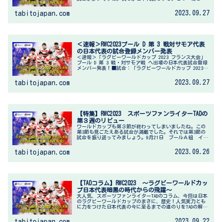
えてます。注目する試合も多く、またまた寝不足の週末に
なりそうです。それでは第４節の試...
2023.09.27
tabitojapan.com
＜速報＞RWC2023プール D 第 3 戦対サモア代表
の日本代表の試合登録メンバー発表
＜速報＞「ラグビーワールドカップ 2023 フランス大会」
プール D 第 3 戦・対サモア戦 へ出場の日本代表試合登録
メンバー発表！■試合：「ラグビーワールドカップ 2023
フランス大会」■対戦：日本代表 対 サモア代表■日程：
2023 ...
2023.09.27
tabitojapan.com
【特集】RWC2023 スポーツファンライターTADの
第３週のリビュー
ワールドカップも第３節が終わってしまいましたね。この
第3節も見ごたえある試合が満載でした。それでは第3節の
試合を振り返ってみましょう。9月21日 プールＡ組 イタ
リアＶＳウルグアイ欧州6か国で戦うイタリアと成長著しい
南米のアルゼンチンに次ぐ...
2023.09.26
tabitojapan.com
【TADコラム】RWC2023 ～ラグビーワールドカッ
プ日本代表暗黒の時代からの飛躍～
大人気、スポーツファンライターTADのコラム、今回は日本
のラグビーワールドカップのまさに、歴史！人気実力とも
に力をつけた日本代表の今に至るまでの道のりをTADの解説
とともにたどります！日本中がラグビーワールドカップで
の日本代表の活躍に盛り上...
2023.09.22
tabitojapan.com