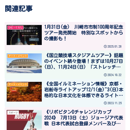
関連記事
1月31日(金) 川崎市市制100周年記念
ひと・くらし
ツアー発売開始 特別なスポットから
の撮影も！
2025.01.28
《国立競技場スタジアムツアー》話題
アート・イベント
のイベント続々登場！まずは10月27日
(日)、11月24日(日) 「ストレッチ＆
ヨガ体験in国立競技場スタジアムツア
2024.10.22
ー」開催のお知らせ♪
《全国イルミネーション情報》京都・
アート・イベント
岩船寺ライトアップ12/1(金)~3(日)本
格的な日本文化を体感できるライトア
ップイベント「千紫万紅～万葉集の花
2023.11.25
を詠む～」開催
《リポビタンDチャレンジカップ
スポーツ
2024》 7月13日（土）ジョージア代表
戦 日本代表試合登録メンバー及びジ
ョージア代表試合登録メンバー発表