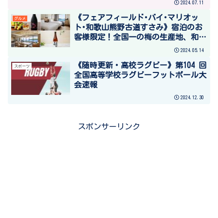
2024.07.11
《フェアフィールド･バイ･マリオッ
グルメ
ト･和歌山熊野古道すさみ》宿泊のお
客様限定！全国一の梅の生産地、和歌
山県で梅酒と日本酒を楽しむ試飲会を
2024.05.14
6月22日（土）開催！
《随時更新・高校ラグビー》第104 回
スポーツ
全国高等学校ラグビーフットボール大
会速報
2024.12.30
スポンサーリンク