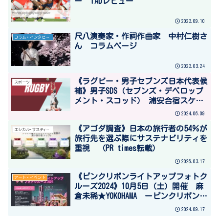
ー TADレビュー
2023.09.10
尺八演奏家・作詞作曲家 中村仁樹さ
コラム・インタビュー
ん コラムページ
2023.03.24
《ラグビー・男子セブンズ日本代表候
スポーツ
補》男子SDS（セブンズ・デベロップ
メント・スコッド） 浦安合宿スケジ
ュール（6/11～6/13）と参加メンバー
2024.06.09
について
《アゴダ調査》日本の旅行者の54％が
エシカル･サステｨナブル
旅行先を選ぶ際にサステナビリティを
重視 （PR times転載）
2026.03.17
《ピンクリボンライトアップフォトク
アート・イベント
ルーズ2024》10月5日（土）開催 麻
倉未稀★YOKOHAMA ーピンクリボンか
ながわー
2024.09.17