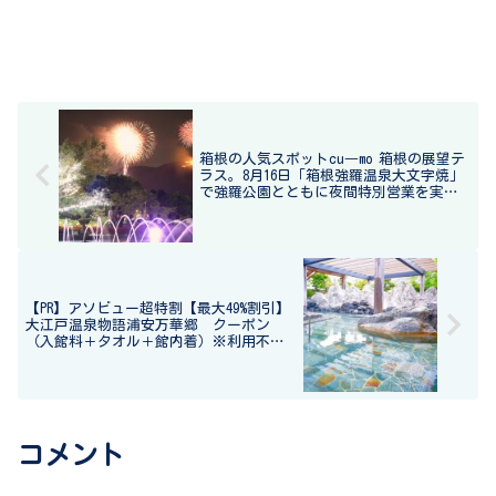
箱根の人気スポットcu―mo 箱根の展望テ
ラス。8月16日「箱根強羅温泉大文字焼」
で強羅公園とともに夜間特別営業を実
施！
【PR】アソビュー超特割【最大49%割引】
大江戸温泉物語浦安万華郷 クーポン
（入館料＋タオル＋館内着）※利用不可
日有
コメント