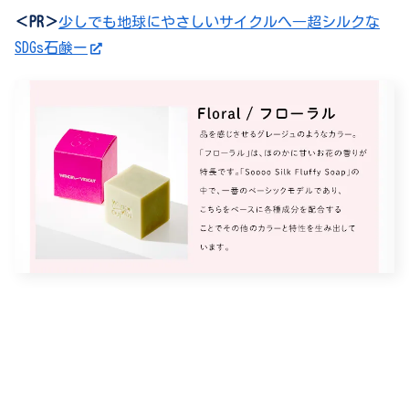
＜PR＞
少しでも地球にやさしいサイクルへ―超シルクな
SDGs石鹸ー