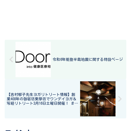
令和6年能登半島地震に関する特設ページ
【吉村郁子先生ヨガリトリート情報】創
業400年の御宿坊東學坊でワンデイヨガ＆
写経リトリート3月16日土曜日開催！ ＃
TABITOウェルネスプログラム