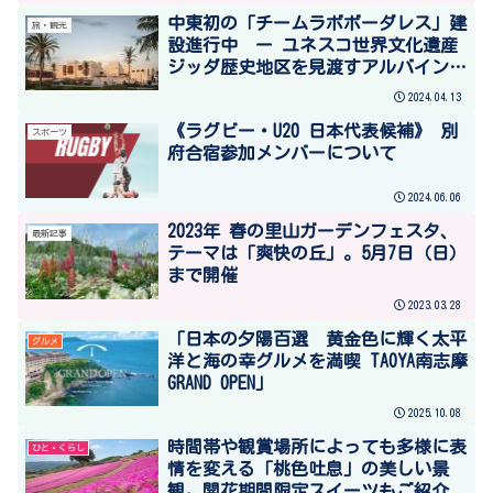
中東初の「チームラボボーダレス」建
旅・観光
設進行中 ー ユネスコ世界文化遺産
ジッダ歴史地区を見渡すアルバイン・
ラグーン ー
2024.04.13
《ラグビー・U20 日本代表候補》 別
スポーツ
府合宿参加メンバーについて
2024.06.06
2023年 春の里山ガーデンフェスタ、
最新記事
テーマは「爽快の丘」。5月7日（日）
まで開催
2023.03.28
「日本の夕陽百選 黄金色に輝く太平
グルメ
洋と海の幸グルメを満喫 TAOYA南志摩
GRAND OPEN」
2025.10.08
時間帯や観賞場所によっても多様に表
ひと・くらし
情を変える「桃色吐息」の美しい景
観。開花期間限定スイーツもご紹介