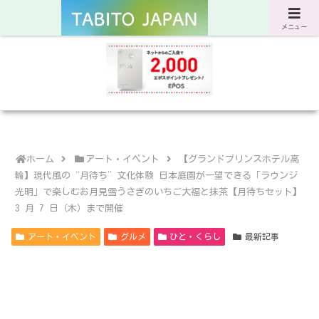
サスティナブルな旅と暮らしのWebマガジン
メニュー
ホーム
アート・イベント
【グランドプリンスホテル高
輪】現代風の“月待ち”文化体験 日本庭園が一望できる「ラウンジ
光明」で楽しむお月見雪うさぎのいちご大福と抹茶【月待ちセット】
3 月 7 日（木）まで開催
アート・イベント
グルメ
ひと・くらし
最新記事