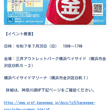
【イベント概要】
日時：令和７年７月
20
日（日）
10
時～
17
時
会場：三井アウトレットパーク横浜ベイサイド（横浜市金
沢区白帆５－２）
横浜ベイサイドマリーナ（横浜市金沢区白帆１）
詳細は、神奈川県
HP下記ページ
をご確認ください。
https://www.pref.kanagawa.jp/docs/tz5/kanagawa-
sportsday-summer.html