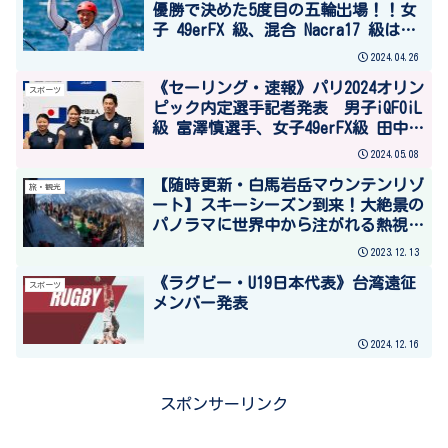
優勝で決めた5度目の五輪出場！！女
子 49erFX 級、混合 Nacra17 級はメ
ダルレースへ進出!
2024.04.26
《セーリング・速報》パリ2024オリン
スポーツ
ピック内定選手記者発表 男子iQFOiL
級 富澤慎選手、女子49erFX級 田中美
紗樹/永松瀬羅組
2024.05.08
【随時更新・白馬岩岳マウンテンリゾ
旅・観光
ート】スキーシーズン到来！大絶景の
パノラマに世界中から注がれる熱視
線。白馬岩岳マウンテンビューの魅力
2023.12.13
を徹底解剖。
《ラグビー・U19日本代表》台湾遠征
スポーツ
メンバー発表
2024.12.16
スポンサーリンク