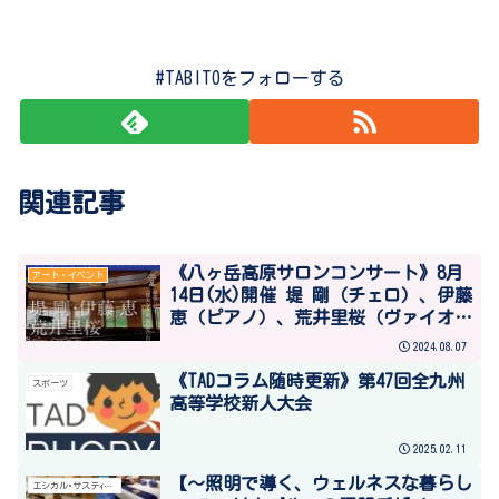
#TABITOをフォローする
関連記事
《八ヶ岳高原サロンコンサート》8月
アート・イベント
14日(水)開催 堤 剛（チェロ）、伊藤
恵（ピアノ）、荒井里桜（ヴァイオリ
ン）のトリオ
2024.08.07
《TADコラム随時更新》第47回全九州
スポーツ
高等学校新人大会
2025.02.11
【～照明で導く、ウェルネスな暮らし
エシカル･サステｨナブル