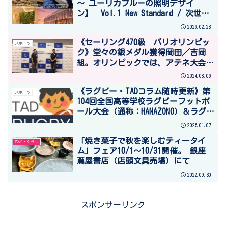
～ ユーリカブルーの照明デザイ
ン】 Vol.1 New Standard / 次世代
の標準サーカディアンリズム照明と
2026.02.28
は
《セーリング470級 パリオリンピッ
スポーツ
ク》堂々の銀メダル獲得岡田／吉岡
組。オリンピックでは、アテネ大会以
来20年ぶりのメダル獲得、銀メダルは
2024.08.06
アトランタ大会に次いで2回目。
《ラグビー・TADコラム随時更新》第
スポーツ
104回全国高等学校ラグビーフットボ
ール大会（通称：HANAZONO）＆ラグビ
ー大学選手権
2025.01.07
「焼き菓子で秋を楽しむティータイ
ひと・くらし
ム」フェア10/1～10/31開催。 銀座
蔦屋書店（店頭文具売場）にて
2022.09.30
スポンサーリンク