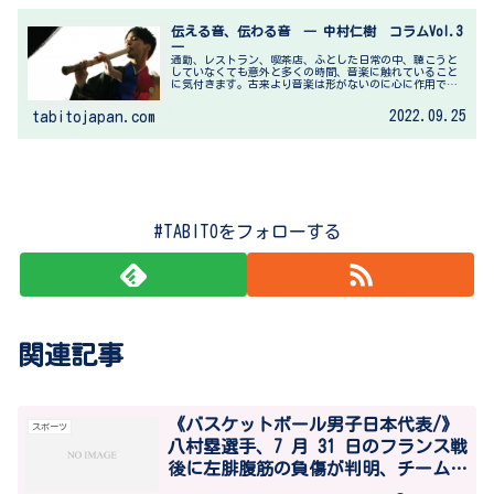
伝える音、伝わる音 ― 中村仁樹 コラムVol.3
―
通勤、レストラン、喫茶店、ふとした日常の中、聴こうと
していなくても意外と多くの時間、音楽に触れていること
に気付きます。古来より音楽は形がないのに心に作用でき
る不思議なものとして、香りなどと共に尊ばれ、人知を超
えた大いなるものと触れるため重用...
2022.09.25
tabitojapan.com
#TABITOをフォローする
関連記事
《バスケットボール男子日本代表/》
スポーツ
八村塁選手、7 月 31 日のフランス戦
後に左腓腹筋の負傷が判明、チーム離
脱