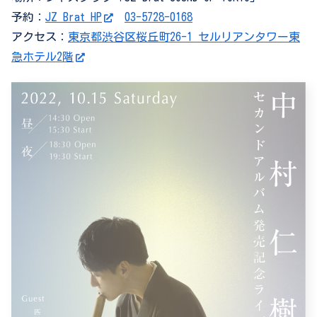
予約：
JZ Brat HP
03-5728-0168
アクセス：
東京都渋谷区桜丘町26-1 セルリアンタワー東
急ホテル2階