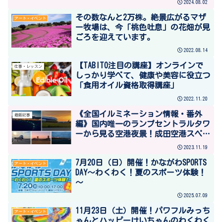
2024.08.02
その数なんと2万株。絶景広がるマザ
アート・イベント
ー牧場は、今「桃色吐息」の花畑が見
ごろを迎えています。
2022.08.14
【TABITO注目の講座】オンラインで
仕事・レッスン
しっかり学べて、健康や美容に役立つ
「食用オイル資格取得講座」
2022.11.20
《全国イルミネーション情報・番外
最新記事
編》国内唯一のランプセントラルタワ
ーから見る空港夜景！成田空港スペシ
ャルナイトバスツアー
2023.11.19
7月20日（日）開催！かながわSPORTS
アート・イベント
DAY～わくわく！夏のスポーツ体験！
～
2025.07.09
11月23日（土）開催！パワフルみっち
アート・イベント
ゃんとハッピーけいちゃんのわくわく