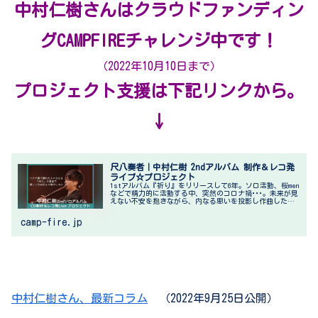
中村仁樹さんはクラウドファンディン
グCAMPFIREチャレンジ中です！
（2022年10月10日まで）
プロジェクト支援は下記リンクから。
↓
尺八奏者｜中村仁樹 2ndアルバム 制作＆レコ発
ライブ☆プロジェクト
1stアルバム『祈り』をリリースして6年。ソロ活動、桜men
などで精力的に活動する中、突然のコロナ禍･･･。未来が見
えない不安を抱きながら、内なる思いを投影し作曲した曲
を収録＆レコ発ライブをします！モヤモヤした心を癒し、
優しく包み込む音色で...
camp-fire.jp
中村仁樹さん、最新コラム
（2022年9月25日公開）