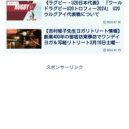
《ラグビー・U20日本代表》 「ワール
スポーツ
ドラグビーU20トロフィー2024」 U20
ウルグアイ代表戦について
2024.07.16
【吉村郁子先生ヨガリトリート情報】
グルメ
創業400年の御宿坊東學坊でワンデイ
ヨガ＆写経リトリート3月16日土曜日
開催！ ＃TABITOウェルネスプログラ
2024.01.15
ム
スポンサーリンク