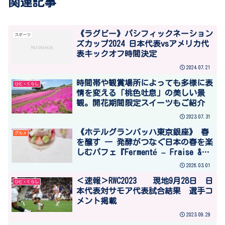
関連記事
《ラグビー》パシフィックネーション
スポーツ
ズカップ2024 日本代表vsアメリカ代
表キックオフ時間決定
2024.07.21
時間帯や観賞場所によっても多様に表
ひと・くらし
情を変える「桃色吐息」の美しい景
観。開花期間限定スイーツもご紹介
2023.07.31
《ホテルグランバッハ東京銀座》 春
グルメ
を醸す ― 発酵がつなぐ日本の春を楽
しむパフェ『Fermenté – Fraise &
Matcha – 』を発売 （PR times転
2026.03.01
載）
＜速報＞RWC2023 現地9月28日 日
ひと・くらし
本代表対サモア代表試合結果 選手コ
メント掲載
2023.09.29