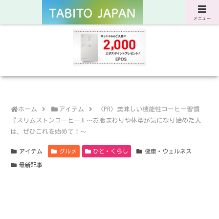
サスティナブルな旅と暮らしのWebマガジン
メニュー
ホーム
アイテム
〈PR〉美味しい機能性コーヒー習慣
『スリムストンコーヒー』～お腹まわりや体型が気になり始めた人
は、ぜひこれを始めて！～
アイテム
グルメ
ひと・くらし
健康・ウェルネス
最新記事